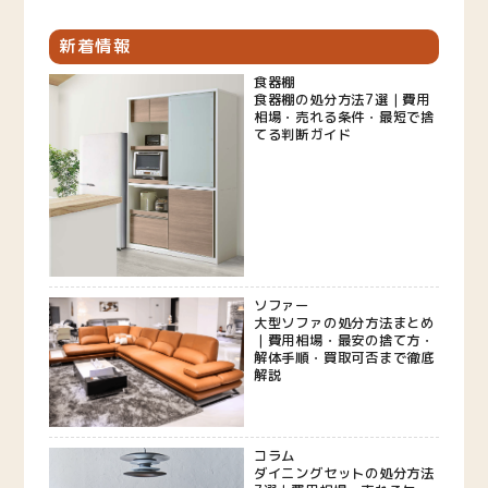
新着情報
食器棚
食器棚の処分方法7選｜費用
相場・売れる条件・最短で捨
てる判断ガイド
ソファー
大型ソファの処分方法まとめ
｜費用相場・最安の捨て方・
解体手順・買取可否まで徹底
解説
コラム
ダイニングセットの処分方法