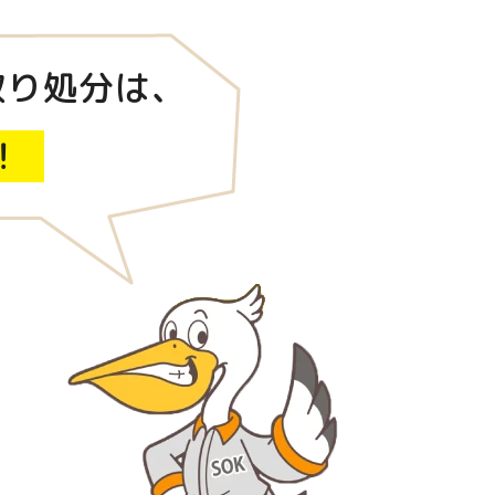
取り処分は、
！