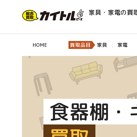
家具・家電の買
HOME
買取品目
家具
家電
食器棚・