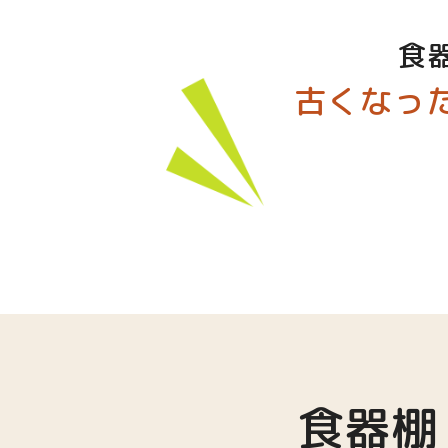
食
古くなっ
食器棚