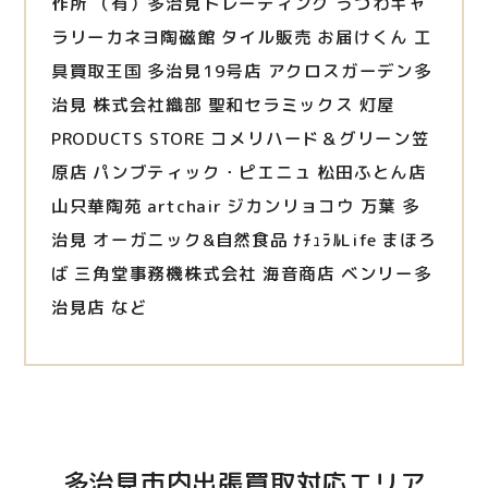
作所 （有）多治見トレーディング うつわギャ
ラリーカネヨ陶磁館 タイル販売 お届けくん 工
具買取王国 多治見19号店 アクロスガーデン多
治見 株式会社織部 聖和セラミックス 灯屋
PRODUCTS STORE コメリハード＆グリーン笠
原店 パンブティック・ピエニュ 松田ふとん店
山只華陶苑 artchair ジカンリョコウ 万葉 多
治見 オーガニック&自然食品 ﾅﾁｭﾗﾙLife まほろ
ば 三角堂事務機株式会社 海音商店 ベンリー多
治見店 など
多治見市内出張買取対応エリア