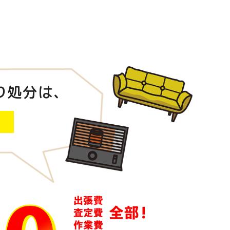
り処分は、
！