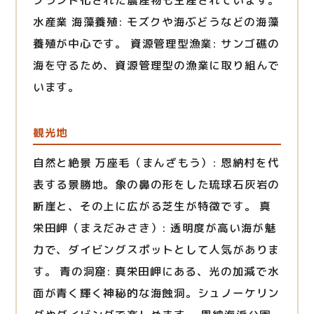
ブランド化された農産物も生産されています。
水産業 海藻養殖: モズクや海ぶどうなどの海藻
養殖が中心です。 資源管理型漁業: サンゴ礁の
海を守るため、資源管理型の漁業に取り組んで
います。
観光地
自然と絶景 万座毛（まんざもう）: 恩納村を代
表する景勝地。象の鼻の形をした琉球石灰岩の
断崖と、その上に広がる芝生が特徴です。 真
栄田岬（まえだみさき）: 透明度が高い海が魅
力で、ダイビングスポットとして人気がありま
す。 青の洞窟: 真栄田岬にある、光の加減で水
面が青く輝く神秘的な海蝕洞。シュノーケリン