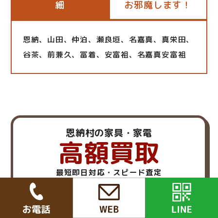
細
お邪魔します！
恩納、山田、仲泊、瀬良垣、名嘉真、真栄田、
谷茶、前兼久、冨着、安富祖、名嘉真安富祖
恩納村の家具・家電
高額買取
最短即日対応・スピード査定
※大阪/兵庫/京都/関東/中部一部のエリアのみ
お客様負担 0円！