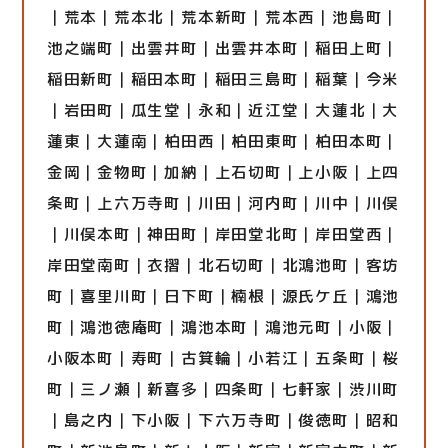
｜荒本｜荒本北｜荒本新町｜荒本西｜池島町｜
池之端町｜出雲井町｜出雲井本町｜稲田上町｜
稲田新町｜稲田本町｜稲田三島町｜稲葉｜今米
｜岩田町｜瓜生堂｜永和｜近江堂｜大蓮北｜大
蓮東｜大蓮南｜柏田西｜柏田東町｜柏田本町｜
金岡｜金物町｜加納｜上石切町｜上小阪｜上四
条町｜上六万寺町｜川田｜河内町｜川中｜川俣
｜川俣本町｜神田町｜岸田堂北町｜岸田堂西｜
岸田堂南町｜衣摺｜北石切町｜北鴻池町｜客坊
町｜喜里川町｜日下町｜楠根｜源氏ケ丘｜鴻池
町｜鴻池徳庵町｜鴻池本町｜鴻池元町｜小阪｜
小阪本町｜寿町｜古箕輪｜小若江｜五条町｜桜
町｜三ノ瀬｜新喜多｜四条町｜七軒家｜渋川町
｜島之内｜下小阪｜下六万寺町｜俊徳町｜昭和