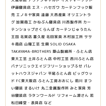
大阪本店 アヴァンギャルド イズヤマーケット
伊藤寝具店 エス・ハセガワ カーテンフック販
売 エノキヤ家具 遠藤 大西産業 オリエントラ
グ 加賀商工 かねぶん寝具店 川西製作所 カー
テンショップさくらんぼ カーテンじゅうたん
王国 北巽店 喜久屋 北田家具 木村加工所 ササ
キ商店 山陽工芸 生興 SOLID OSAKA
TAKAYAMA-BROTHERS 築山製綿所・ふとん店
東大工芸 土井ふとん店 中村工芸 西川ふとん店
パナソニックエイジフリーショップふせ パレ
ットハウスジャパン 平尾ふとん店 ビッグウッ
ド FC東大阪店 ふとん工房おおにし 前川 まつ
い寝装 まるいけ 丸二金属製作所 みと家具 芳
谷寝装店 ラタンワールド リフォーム源さん 若
松日峰堂・表具店 など