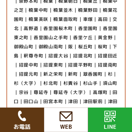
｜禁野本町｜楠葉｜楠葉朝日｜楠葉丘｜楠葉中
之芝｜楠葉中町｜楠葉並木｜楠葉野田｜楠葉花
園町｜楠葉美咲｜楠葉面取町｜車塚｜高田｜交
北｜高野道｜香里園桜木町｜香里園町｜香里園
東之町｜香里園山之手町｜香里ケ丘｜黄金野｜
御殿山町｜御殿山南町｜阪｜桜丘町｜桜町｜下
島｜釈尊寺町｜招提大谷｜招提北町｜招提田近
｜招提中町｜招提東町｜招提平野町｜招提南町
｜招提元町｜新之栄町｜新町｜翠香園町｜杉｜
杉（大字）｜杉北町｜杉責谷｜杉山手｜須山町
｜宗谷｜尊延寺｜尊延寺（大字）｜高塚町｜田
口｜田口山｜田宮本町｜津田｜津田駅前｜津田
北町｜津田西町｜津田東町｜津田南町｜津田元
町｜津田山手｜堤町｜出口｜出屋敷西町｜出屋
敷元町｜藤田町｜堂山｜堂山東町｜中宮大池｜