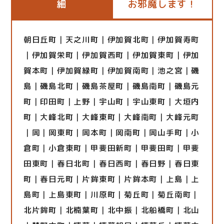
細
お邪魔します！
朝日丘町｜天之川町｜伊加賀北町｜伊加賀寿町
｜伊加賀栄町｜伊加賀西町｜伊加賀東町｜伊加
賀本町｜伊加賀緑町｜伊加賀南町｜池之宮｜磯
島｜磯島北町｜磯島茶屋町｜磯島南町｜磯島元
町｜印田町｜上野｜宇山町｜宇山東町｜大垣内
町｜大峰北町｜大峰東町｜大峰南町｜大峰元町
｜岡｜岡東町｜岡本町｜岡南町｜岡山手町｜小
倉町｜小倉東町｜甲斐田新町｜甲斐田町｜甲斐
田東町｜春日北町｜春日西町｜春日野｜春日東
町｜春日元町｜片鉾東町｜片鉾本町｜上島｜上
島町｜上島東町｜川原町｜菊丘町｜菊丘南町｜
北片鉾町｜北楠葉町｜北中振｜北船橋町｜北山