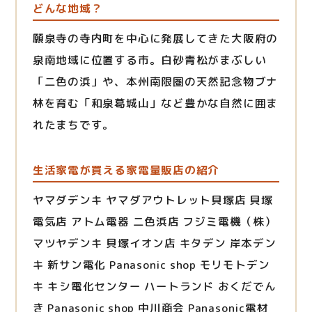
どんな地域？
願泉寺の寺内町を中心に発展してきた大阪府の
泉南地域に位置する市。白砂青松がまぶしい
「二色の浜」や、本州南限圏の天然記念物ブナ
林を育む「和泉葛城山」など豊かな自然に囲ま
れたまちです。
生活家電が買える家電量販店の紹介
ヤマダデンキ ヤマダアウトレット貝塚店 貝塚
電気店 アトム電器 二色浜店 フジミ電機（株）
マツヤデンキ 貝塚イオン店 キタデン 岸本デン
キ 新サン電化 Panasonic shop モリモトデン
キ キシ電化センター ハートランド おくだでん
き Panasonic shop 中川商会 Panasonic電材