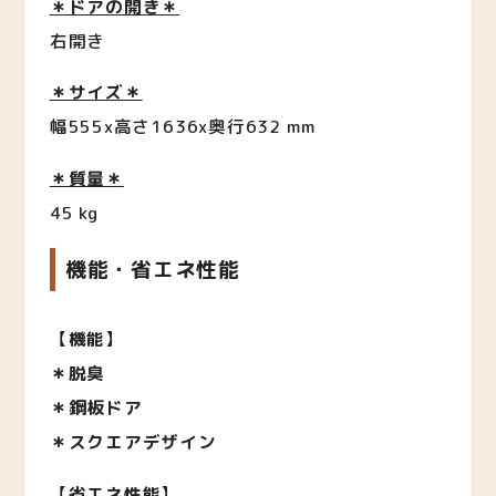
＊ドアの開き＊
右開き
＊サイズ＊
幅555x高さ1636x奥行632 mm
＊質量＊
45 kg
機能・省エネ性能
【
機能
】
＊脱臭
＊鋼板ドア
＊スクエアデザイン
【
省エネ性能
】