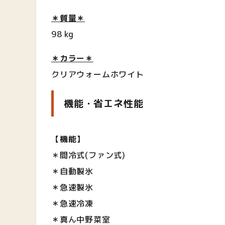
＊質量＊
98 kg
＊カラー＊
クリアウォームホワイト
機能・
省エネ性能
【
機能
】
＊間冷式(ファン式)
＊自動製氷
＊急速製氷
＊急速冷凍
＊真ん中野菜室