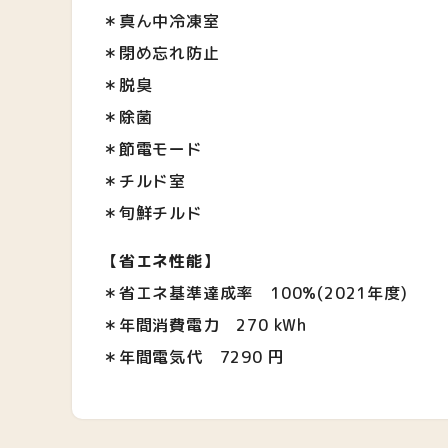
＊真ん中冷凍室
＊閉め忘れ防止
＊脱臭
＊除菌
＊節電モード
＊チルド室
＊旬鮮チルド
【
省エネ性能
】
＊省エネ基準達成率 100%(2021年度)
＊年間消費電力 270 kWh
＊年間電気代 7290 円