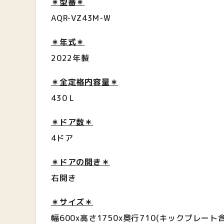
＊型番＊
AQR-VZ43M-W
＊年式＊
2022年製
＊全定格内容量＊
430 L
＊ドア数＊
4ドア
＊ドアの開き＊
右開き
＊サイズ＊
幅600x高さ1750x奥行710(キックプレート含