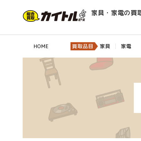
家具・家電の買
HOME
買取品目
家具
家電