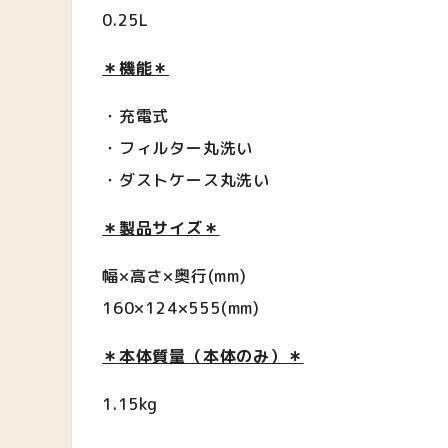
0.25L
＊機能＊
・充電式
・フィルター丸洗い
・ダストケース丸洗い
＊製品サイズ＊
幅×高さ×奥行(mm)
‎160×124×555(mm)
＊本体質量（本体のみ）＊
1.15
kg