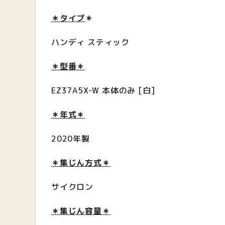
＊タイプ
＊
ハンディ
スティック
＊型番＊
EZ37A5X-W 本体のみ [白]
＊年式＊
2020年製
＊集じん方式＊
サイクロン
＊集じん
容量＊