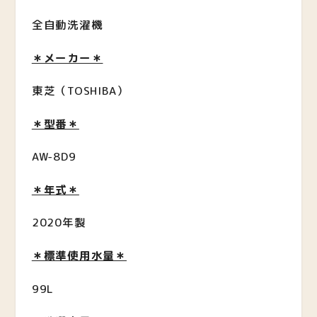
全自動洗濯機
＊メーカー＊
東芝（TOSHIBA）
＊型番＊
AW-8D9
＊年式＊
2020年製
＊標準使用水量＊
99L