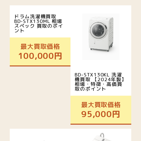
ドラム洗濯機買取
BD-STX130ML 相場
スペック 買取のポイ
ント
最大買取価格
100,000円
BD-STX130KL 洗濯
機買取 【2024年製】
相場・特徴・高価買
取のポイント
最大買取価格
95,000円