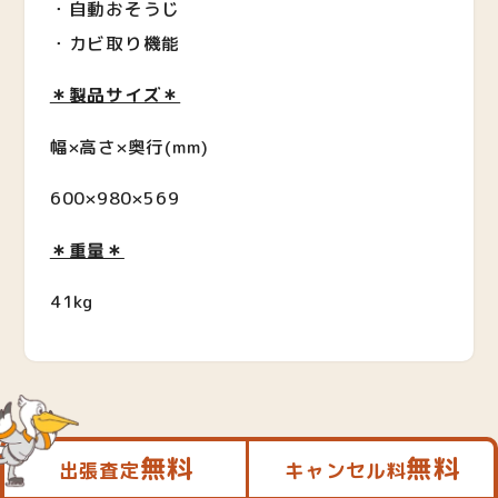
・自動おそうじ
・カビ取り機能
＊製品サイズ＊
幅×高さ×奥行
(mm)
600×980×569
＊重量＊
41kg
無料
無料
出張査定
キャンセル料