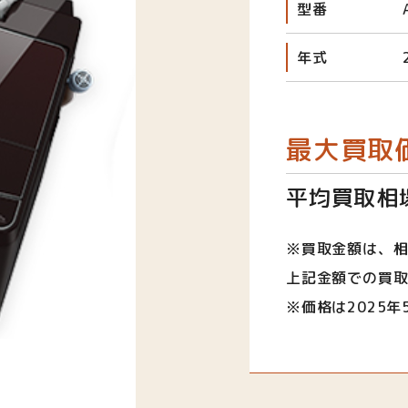
型番
年式
最大買取
平均買取相場
※買取金額は、
上記金額での買
※価格は2025