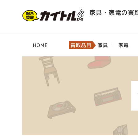
家具・家電の買
HOME
買取品目
家具
家電