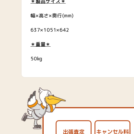
＊製品サイズ＊
幅×高さ×奥行
(mm)
637×1051×642
＊重量＊
50kg
出張査定
キャンセル料