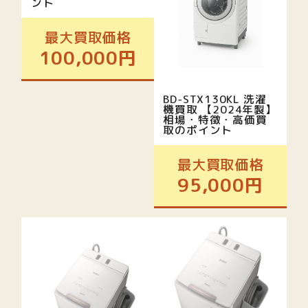
ント
最大買取価格
100,000円
BD-STX130KL 洗濯
機買取 【2024年製】
相場・特徴・高価買
取のポイント
最大買取価格
95,000円