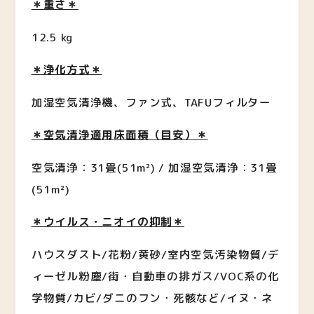
＊重さ＊
12.5 kg
＊浄化方式＊
加湿空気清浄機、ファン式、TAFUフィルター
＊空気清浄適用床面積（目安）＊
空気清浄：31畳(51m²) / 加湿空気清浄：31畳
(51m²)
＊ウイルス・ニオイの抑制＊
ハウスダスト/花粉/黄砂/室内空気汚染物質/デ
ィーゼル粉塵/街・自動車の排ガス/VOC系の化
学物質/カビ/ダニのフン・死骸など/イヌ・ネ