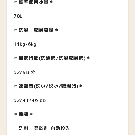
＊標準使用水量＊
78L
＊洗濯・乾燥容量＊
11kg/6kg
＊目安時間(洗濯時/洗濯乾燥時)＊
32/98 分
＊運転音(洗い/脱水/乾燥時)＊
32/41/46 dB
＊機能＊
・洗剤・柔軟剤 自動投入