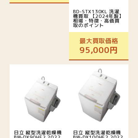
BD-STX130KL 洗濯
機買取 【2024年製】
相場・特徴・高価買
取のポイント
最大買取価格
95,000円
日立 縦型洗濯乾燥機
日立 縦型洗濯乾燥機
BW-DX90HE2 2022
BW-DX100HE2 2022