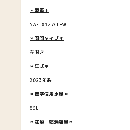
＊型番＊
NA-LX127CL-W
＊開閉タイプ＊
左開き
＊年式＊
2023年製
＊標準使用水量＊
83L
＊洗濯・乾燥容量＊