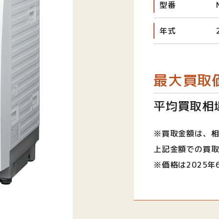
型番
年式
最大買取
平均買取相場
※買取金額は、
上記金額での買
※価格は2025