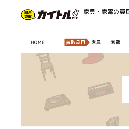
家具・家電の買
HOME
買取品目
家具
家電