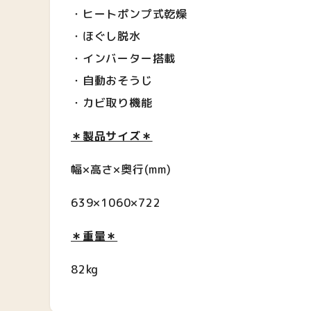
・ヒートポンプ式乾燥
・ほぐし脱水
・インバーター搭載
・自動おそうじ
・カビ取り機能
＊製品サイズ＊
幅×高さ×奥行
(mm)
639×1060×722
＊重量＊
82kg