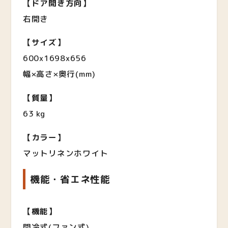
【ドア開き方向】
右開き
【サイズ】
600x1698x656
幅×高さ×奥行
(mm)
【質量】
63 kg
【カラー】
マットリネンホワイト
機能・省エネ性能
【機能】
間冷式(ファン式)