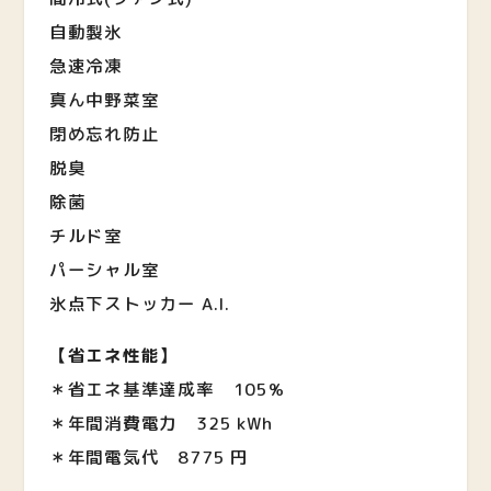
自動製氷
急速冷凍
真ん中野菜室
閉め忘れ防止
脱臭
除菌
チルド室
パーシャル室
氷点下ストッカー A.I.
【省エネ性能】
＊省エネ基準達成率 105%
＊年間消費電力
325 kWh
＊年間電気代
8775 円