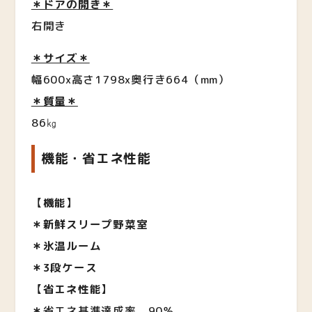
＊ドアの開き＊
右開き
＊サイズ＊
幅600x高さ1798x奥行き664（mm）
＊質量＊
86㎏
機能・省エネ性能
【
機能
】
＊新鮮スリープ野菜室
＊氷温ルーム
＊3段ケース
【
省エネ性能
】
＊
省エネ基準達成率 90％