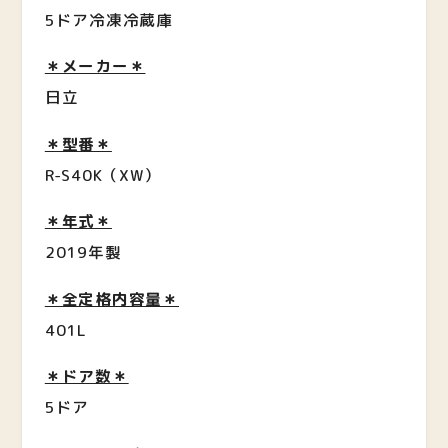
5ドア冷凍冷蔵庫
＊メーカー＊
日立
＊型番＊
R-S40K（XW）
＊年式＊
2019年製
＊全定格内容量＊
401L
＊ドア数＊
5ドア