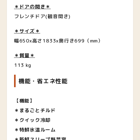
＊ドアの開き＊
フレンチドア(観音開き)
＊サイズ＊
幅650x高さ1833x奥行き699（mm）
＊質量＊
113 kg
機能・省エネ性能
【
機能
】
＊まるごとチルド
＊クイック冷却
＊特鮮氷温ルーム
＊新鮮スリープ野菜室