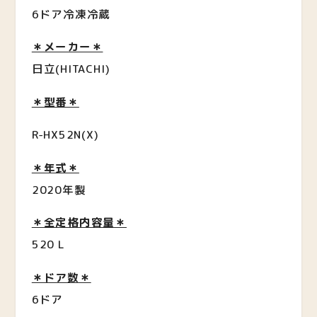
6ドア冷凍冷蔵
＊メーカー＊
日立(HITACHI)
＊型番＊
R-HX52N(X)
＊年式＊
2020年製
＊全定格内容量＊
520 L
＊ドア数＊
6ドア