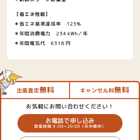
【
省エネ性能
】
＊
省エネ基準達成率 123%
＊
年間消費電力
234 kWh／年
＊
年間電気代
6318 円
無料
無料
出張査定
キャンセル料
お気軽にお問い合わせください！
お電話で申し込み
営業時間 9:00～20:00（年中無休）