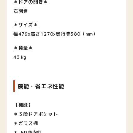
＊ドアの開き＊
右開き
＊サイズ＊
幅479x高さ1270x奥行き580（mm）
＊質量＊
43 kg
機能・省エネ性能
【
機能
】
＊３段ドアポケット
＊ガラス棚
＊LED庫内灯