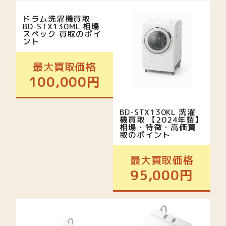
ドラム洗濯機買取
BD-STX130ML 相場
スペック 買取のポイ
ント
最大買取価格
100,000円
BD-STX130KL 洗濯
機買取 【2024年製】
相場・特徴・高価買
取のポイント
最大買取価格
95,000円