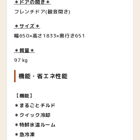
＊ドアの開き＊
フレンチドア(観音開き)
＊サイズ＊
幅650×高さ1833×奥行き651
＊質量＊
97 kg
機能・省エネ性能
【
機能
】
＊まるごとチルド
＊クイック冷却
＊特鮮氷温ルーム
＊急冷凍