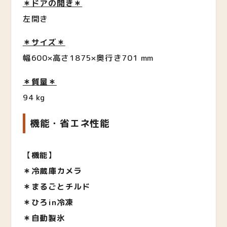
＊ドアの開き＊
左開き
＊サイズ＊
幅600×高さ1875×奥行き701 mm
＊質量＊
94 kg
機能・省エネ性能
【
機能
】
＊冷蔵庫カメラ
＊まるごとチルド
＊ひろin冷凍
＊自動製氷