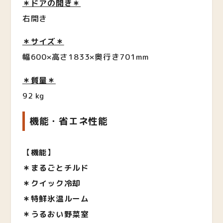
＊ドアの開き＊
右開き
＊サイズ＊
幅600×高さ1833×奥行き701mm
＊質量＊
92 kg
機能・省エネ性能
【
機能
】
＊まるごとチルド
＊クイック冷却
＊特鮮氷温ルーム
＊うるおい野菜室