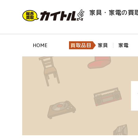
家具・家電の買
HOME
買取品目
家具
家電