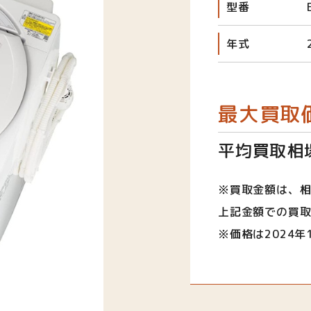
型番
年式
最大買取
平均買取相場
※買取金額は、
上記金額での買
※価格は2024年