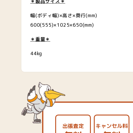
＊製品サイズ＊
幅(ボディ幅)×高さ×奥行(mm)
600(555)×1025×650(mm)
＊重量＊
44kg
出張査定
キャンセル料