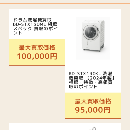
ドラム洗濯機買取
BD-STX130ML 相場
スペック 買取のポイ
ント
最大買取価格
100,000円
BD-STX130KL 洗濯
機買取 【2024年製】
相場・特徴・高価買
取のポイント
最大買取価格
95,000円