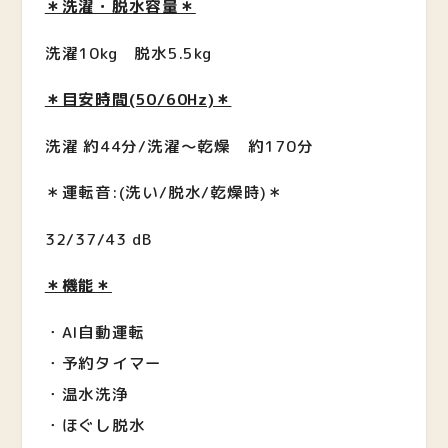
＊洗濯・脱水容量＊
洗濯10kg 脱水5.5kg
＊目安時間(50/60Hz)＊
洗濯 約44分/洗濯〜乾燥 約170分
＊運転音:(洗い/脱水/乾燥時)＊
32/37/43 dB
＊機能＊
・AI自動運転
・予約タイマー
・温水洗浄
・ほぐし脱水