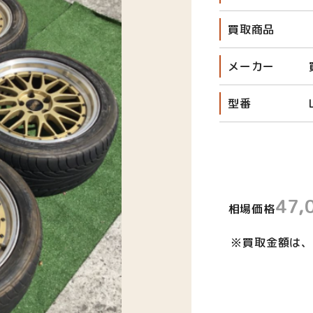
買取商品
メーカー
型番
47,
相場価格
※買取金額は、