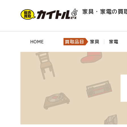
家具・家電の買
HOME
買取品目
家具
家電