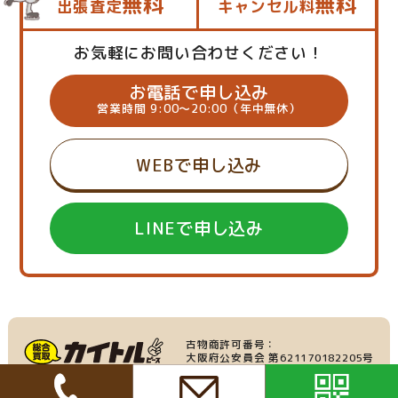
無料
無料
出張査定
キャンセル料
お気軽にお問い合わせください！
お電話で申し込み
営業時間 9:00～20:00（年中無休）
WEBで申し込み
LINEで申し込み
古物商許可番号：
大阪府公安員会 第621170182205号
産業廃棄物収集運搬業：
家具・家電の買取
大阪府許可番号 第219695号