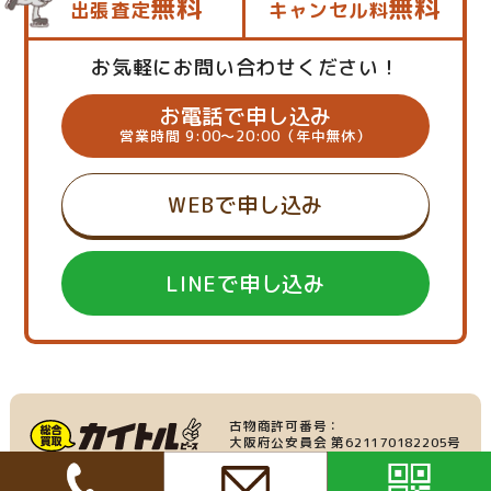
無料
無料
出張査定
キャンセル料
お気軽にお問い合わせください！
お電話で申し込み
営業時間 9:00～20:00（年中無休）
WEBで申し込み
LINEで申し込み
古物商許可番号：
大阪府公安員会 第621170182205号
産業廃棄物収集運搬業：
家具・家電の買取
大阪府許可番号 第219695号