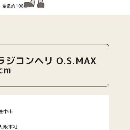
ー 全長約108cm
 ラジコンヘリ O.S.MAX
cm
豊中市
大阪本社