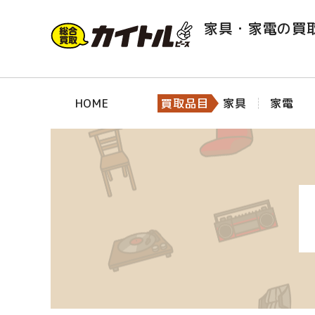
家具・家電の買
HOME
買取品目
家具
家電