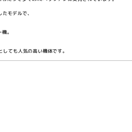
したモデルで、
一機。
用としても人気の高い機体です。