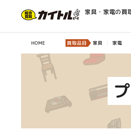
家具・家電の買
HOME
買取品目
家具
家電
プ