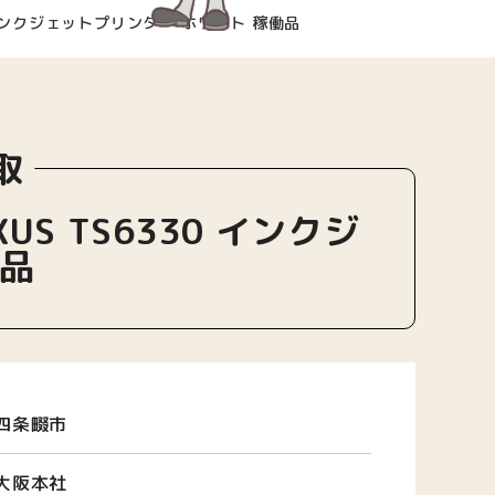
 インクジェットプリンター ホワイト 稼働品
取
S TS6330 インクジ
働品
四条畷市
大阪本社