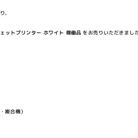
り、
ンクジェットプリンター ホワイト 稼働品
をお売りいただきまし
応・複合機）