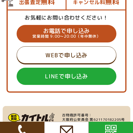
無料
無料
出張査定
キャンセル料
お気軽にお問い合わせください！
お電話で申し込み
営業時間 9:00～20:00（年中無休）
WEBで申し込み
LINEで申し込み
古物商許可番号：
大阪府公安員会 第621170182205号
産業廃棄物収集運搬業：
家具・家電の買取
大阪府許可番号 第219695号