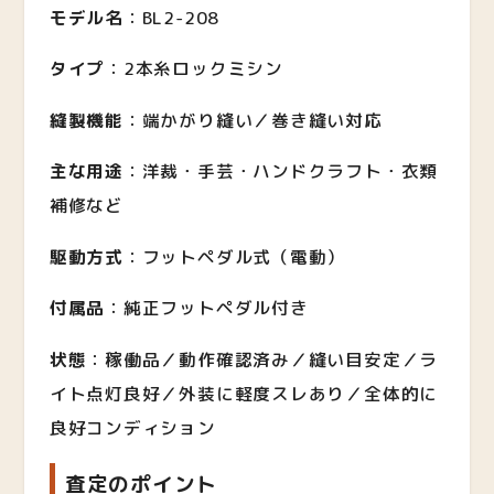
モデル名
：BL2-208
タイプ
：2本糸ロックミシン
縫製機能
：端かがり縫い／巻き縫い対応
主な用途
：洋裁・手芸・ハンドクラフト・衣類
補修など
駆動方式
：フットペダル式（電動）
付属品
：純正フットペダル付き
状態
：稼働品／動作確認済み／縫い目安定／ラ
イト点灯良好／外装に軽度スレあり／全体的に
良好コンディション
査定のポイント