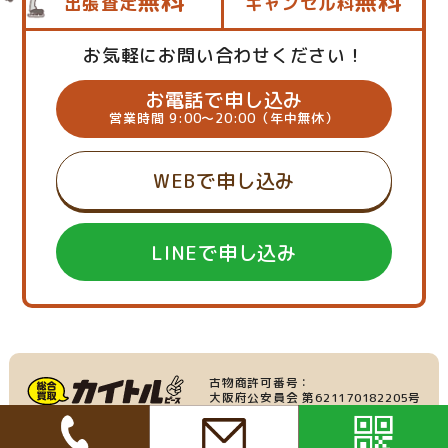
無料
無料
出張査定
キャンセル料
お気軽にお問い合わせください！
お電話で申し込み
営業時間 9:00～20:00（年中無休）
WEBで申し込み
LINEで申し込み
古物商許可番号：
大阪府公安員会 第621170182205号
産業廃棄物収集運搬業：
家具・家電の買取
大阪府許可番号 第219695号