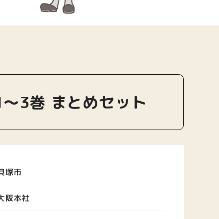
1〜3巻 まとめセット
貝塚市
大阪本社