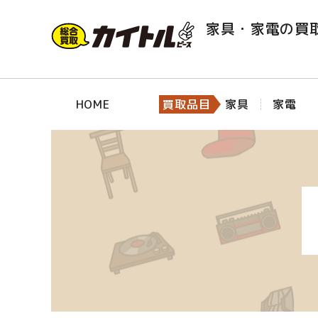
家具・家電の買
HOME
買取品目
家具
家電