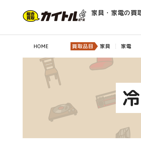
家具・家電の買
HOME
買取品目
家具
家電
冷