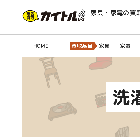
家具・家電の買
HOME
買取品目
家具
家電
洗