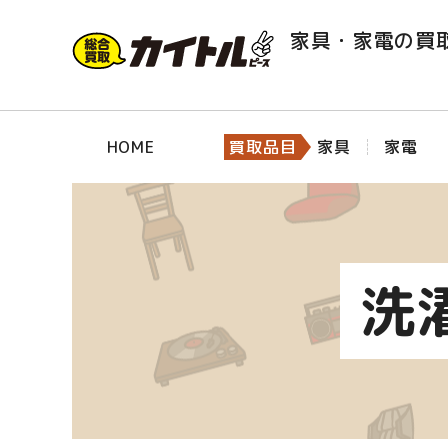
家具・家電の買
HOME
買取品目
家具
家電
洗