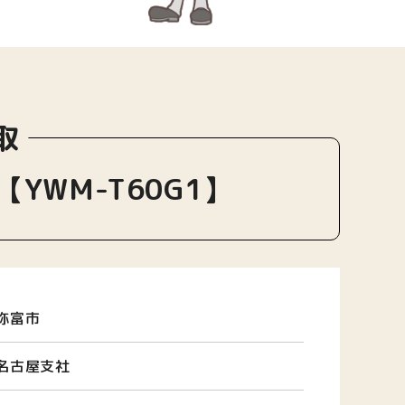
取
【YWM-T60G1】
弥富市
名古屋支社