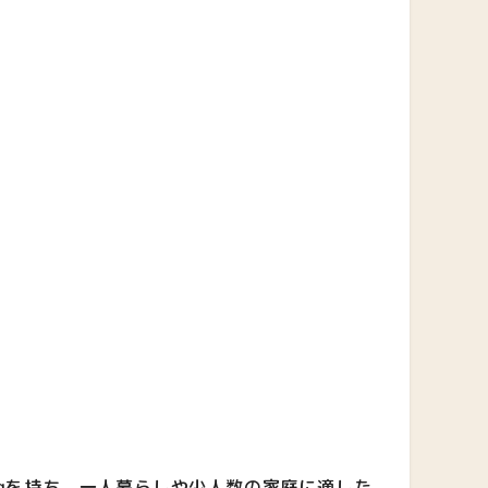
.0kgを持ち、一人暮らしや少人数の家庭に適した