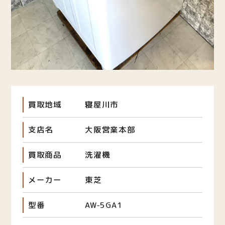
買取地域
寝屋川市
支店名
大阪営業本部
買取商品
洗濯機
メーカー
東芝
型番
AW-5GA1