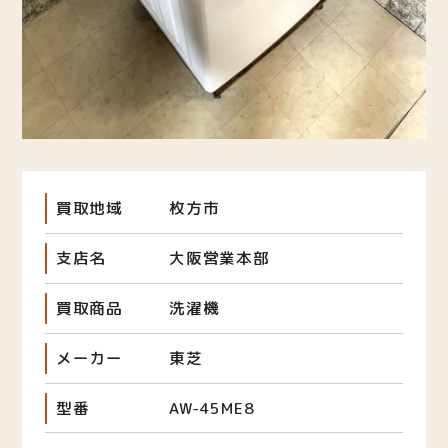
買取地域
枚方市
支店名
大阪営業本部
買取商品
洗濯機
メーカー
東芝
型番
AW-45ME8