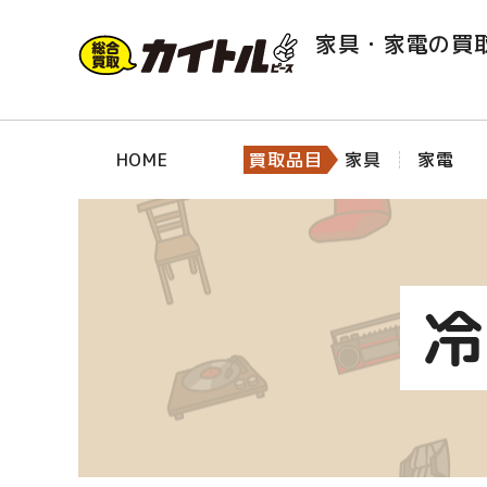
家具・家電の買
HOME
買取品目
家具
家電
冷