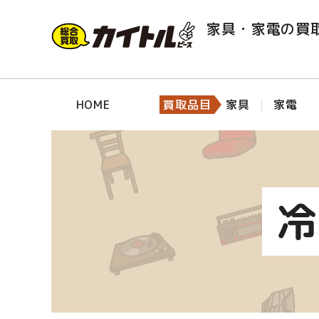
家具・家電の買
HOME
買取品目
家具
家電
冷