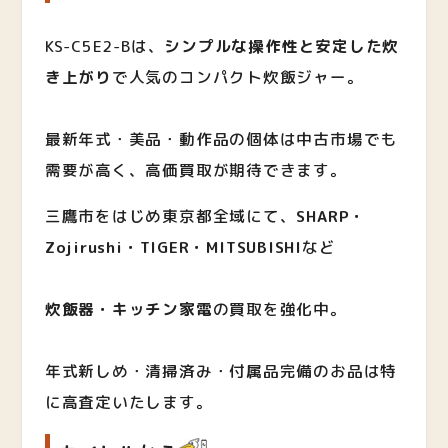
KS-C5E2-Bは、
シンプルな操作性と安定した炊
き上がり
で人気のコンパクト炊飯ジャー。
最新年式・美品・動作品の個体は中古市場でも
需要が高く、高価買取が期待できます。
三鷹市をはじめ東京都全域にて、
SHARP・
Zojirushi・TIGER・MITSUBISHI
など
炊飯器・キッチン家電
の買取を強化中。
年式新しめ・清掃済み・付属品完備のお品は特
に高査定いたします。