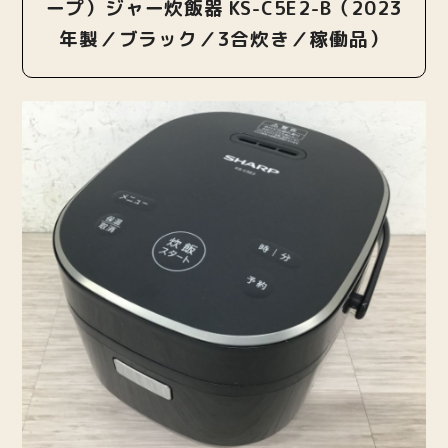
ープ）ジャー炊飯器 KS-C5E2-B（2023
年製／ブラック／3合炊き／稼働品）