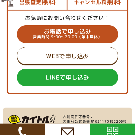
無料
無料
出張査定
キャンセル料
お気軽にお問い合わせください！
お電話で申し込み
営業時間 9:00～20:00（年中無休）
WEBで申し込み
LINEで申し込み
古物商許可番号：
大阪府公安員会 第621170182205号
産業廃棄物収集運搬業：
家具・家電の買取
大阪府許可番号 第219695号