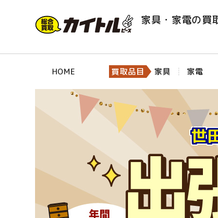
家具・家電の買
HOME
買取品目
家具
家電
世