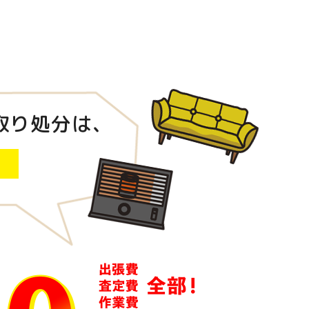
取り処分は、
！