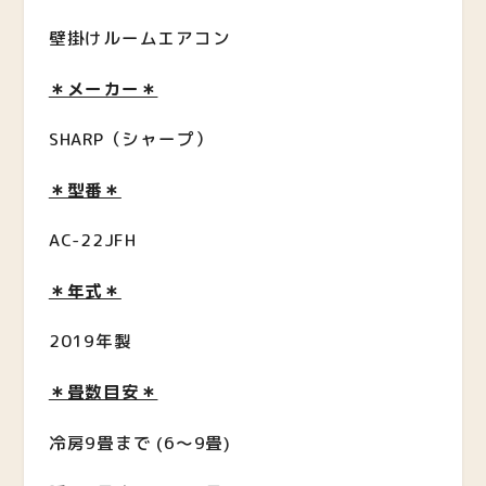
壁掛けルームエアコン
＊メーカー＊
SHARP（シャープ）
＊型番＊
AC-22JFH
＊年式＊
2019年製
＊畳数目安＊
冷房9畳まで (6～9畳)