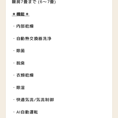
暖房7畳まで (6～7畳)
＊機能＊
・内部乾燥
・自動熱交換器洗浄
・除菌
・脱臭
・衣類乾燥
・除湿
・快適気流/気流制御
・AI自動運転