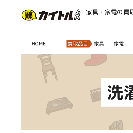
家具・家電の買
HOME
買取品目
家具
家電
洗